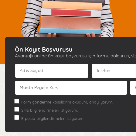
Ön Kayıt Başvurusu
Avantajlı online ön kayıt başvurusu için formu doldurun, siz
Form gönderme koşullarını okudum, onaylıyorum.
SMS bilgilendirmeleri istiyorum.
E-posta bilgilendirmeleri istiyorum.