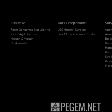
Kurumsal
Kurs Programları
Şub
Form Gönderme Koşulları ve
LGS Hazırlık Kursları
Adan
KVKK Aydınlatması
Lise Okula Yardımcı Kurslar
Anka
Misyon & Vizyon
Balı
Hakkımızda
Burs
Hata
Kahr
Kırı
Kırş
Mard
Trab
Kurs
Van 
Yozg
Yozg