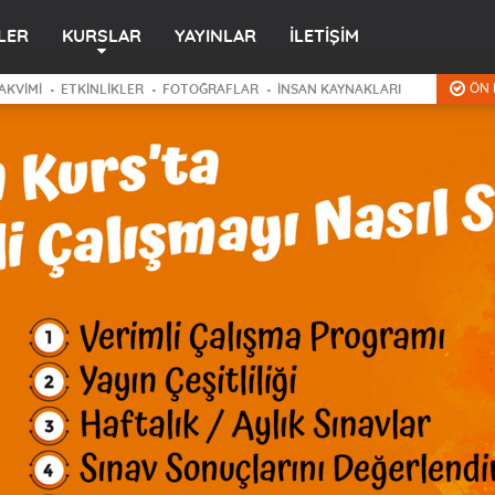
LER
KURSLAR
YAYINLAR
İLETİŞİM
ÖN 
AKVİMİ
ETKİNLİKLER
FOTOĞRAFLAR
İNSAN KAYNAKLARI