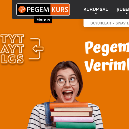
KURUMSAL
ŞUBE
Mardin
DUYURULAR
SINAV T