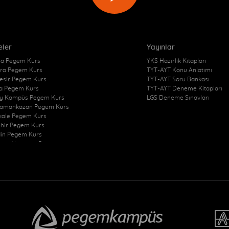
eler
Yayınlar
a Pegem Kurs
YKS Hazırlık Kitapları
ra Pegem Kurs
TYT-AYT Konu Anlatımı
kesir Pegem Kurs
TYT-AYT Soru Bankası
a Pegem Kurs
TYT-AYT Deneme Kitapları
y Kampüs Pegem Kurs
LGS Deneme Sınavları
amankazan Pegem Kurs
kkale Pegem Kurs
ehir Pegem Kurs
in Pegem Kurs
zon Akçaabat Pegem
Pegem Kurs
at Merkez Pegem Kurs
at Sorgun Pegem Kurs