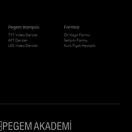
Pegem Kampüs
Formlar
TYT Video Dersler
Ön Kayıt Formu
AYT Dersler
İletişim Formu
LGS Video Dersler
Kurs Fiyat Hesapla