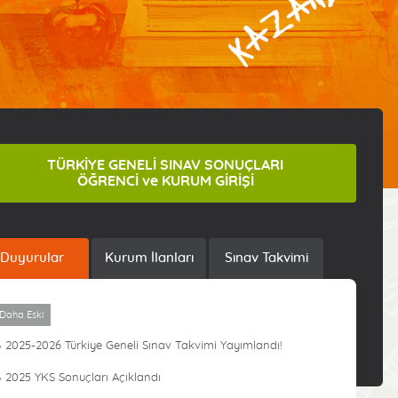
TÜRKİYE GENELİ SINAV SONUÇLARI
ÖĞRENCİ ve KURUM GİRİŞİ
Duyurular
Kurum İlanları
Sınav Takvimi
Daha Eski
2025-2026 Türkiye Geneli Sınav Takvimi Yayımlandı!
2025 YKS Sonuçları Açıklandı